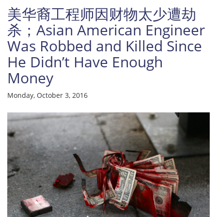
美华裔工程师因财物太少遭劫
杀；Asian American Engineer
Was Robbed and Killed Since
He Didn’t Have Enough
Money
American’
Monday, October 3, 2016