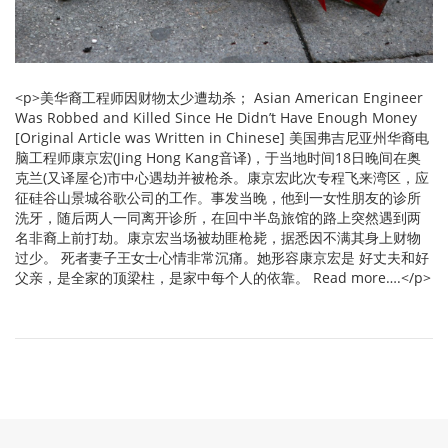
<p>美华裔工程师因财物太少遭劫杀； Asian American Engineer
Was Robbed and Killed Since He Didn’t Have Enough Money
[Original Article was Written in Chinese] 美国弗吉尼亚州华裔电
脑工程师康京宏(Jing Hong Kang音译)，于当地时间18日晚间在奥
克兰(又译屋仑)市中心遇劫并被枪杀。康京宏此次专程飞来湾区，应
征硅谷山景城谷歌公司的工作。事发当晚，他到一女性朋友的诊所
洗牙，随后两人一同离开诊所，在回中半岛旅馆的路上突然遇到两
名非裔上前打劫。康京宏当场被劫匪枪毙，据悉因不满其身上财物
过少。 死者妻子王女士心情非常沉痛。她形容康京宏是 好丈夫和好
父亲，是全家的顶梁柱，是家中每个人的依靠。 Read more….</p>