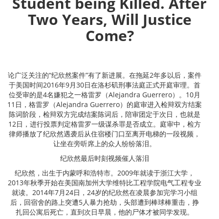
Student being Killed. After
Two Years, Will Justice
Come?
论广泛关注的“纪欣然案件”有了新进展。在拖延2年多以后，案件
于美国时间2016年9月30日在洛杉矶刑事法庭正式开庭审理。首
位受审的是4名嫌犯之一格雷罗（Alejandra Guerrero）。10月
11日，格雷罗（Alejandra Guerrero）的庭审进入检辩双方结案
陈词阶段，检辩双方完成结案陈词后，陪审团定于次日，也就是
12日，进行投票判定格雷罗一级谋杀罪是否成立。庭审中，检方
律师播放了纪欣然遇袭后从住宿楼门口至离开电梯的一段视频，
让坐在旁听席上的众人纷纷落泪。
纪欣然最后时刻视频催人落泪
纪欣然，出生于内蒙呼和浩特市。2009年就读于浙江大学，
2013年秋季开始在美国南加州大学维特比工程学院电气工程专业
就读。2014年7月24日，24岁的纪欣然在凌晨参加完学习小组
后，回宿舍的路上突遭5人暴力抢劫，头部遭到棒球棒重击，挣
扎回公寓后死亡，直到次日早晨，他的尸体才被同学发现。