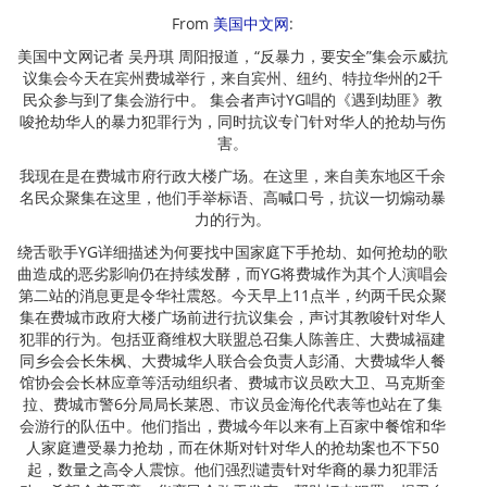
From
美国中文网
:
美国中文网记者 吴丹琪 周阳报道，“反暴力，要安全”集会示威抗
议集会今天在宾州费城举行，来自宾州、纽约、特拉华州的2千
民众参与到了集会游行中。 集会者声讨YG唱的《遇到劫匪》教
唆抢劫华人的暴力犯罪行为，同时抗议专门针对华人的抢劫与伤
害。
我现在是在费城市府行政大楼广场。在这里，来自美东地区千余
名民众聚集在这里，他们手举标语、高喊口号，抗议一切煽动暴
力的行为。
绕舌歌手YG详细描述为何要找中国家庭下手抢劫、如何抢劫的歌
曲造成的恶劣影响仍在持续发酵，而YG将费城作为其个人演唱会
第二站的消息更是令华社震怒。今天早上11点半，约两千民众聚
集在费城市政府大楼广场前进行抗议集会，声讨其教唆针对华人
犯罪的行为。包括亚裔维权大联盟总召集人陈善庄、大费城福建
同乡会会长朱枫、大费城华人联合会负责人彭涌、大费城华人餐
馆协会会长林应章等活动组织者、费城市议员欧大卫、马克斯奎
拉、费城市警6分局局长莱恩、市议员金海伦代表等也站在了集
会游行的队伍中。他们指出，费城今年以来有上百家中餐馆和华
人家庭遭受暴力抢劫，而在休斯对针对华人的抢劫案也不下50
起，数量之高令人震惊。他们强烈谴责针对华裔的暴力犯罪活